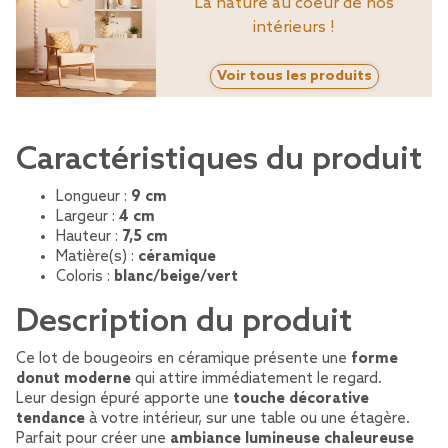
La nature au coeur de nos
intérieurs !
Voir tous les produits
Caractéristiques du produit
Longueur :
9 cm
Largeur :
4 cm
Hauteur :
7,5 cm
Matière(s) :
céramique
Coloris :
blanc/beige/vert
Description du produit
Ce lot de bougeoirs en céramique présente une
forme
donut moderne
qui attire immédiatement le regard.
Leur design épuré apporte une
touche décorative
tendance
à votre intérieur, sur une table ou une étagère.
Parfait pour créer une
ambiance lumineuse chaleureuse