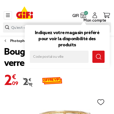
GIFI
Mon compte
Indiquez votre magasin préféré
pour voir la disponibilité des
Photophore et bougeoir
produits
Bougeoir à strass Ø8,5cm
verre et métal argenté
2,09 €
OFFRE VIP
2,99 €
Prix remisé de 2,99 € à 2,09 €