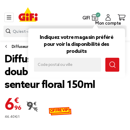
GIFI
Mon compte
Indiquez votre magasin préféré
pour voir la disponibilité des
Diffuseur et senteur
produits
Diffuseur de parfum
double paroi à bâtonnets
senteur floral 150ml
6,96 €
9,95 €
Prix remisé de 9,95 € à 6,96 €
OFFRE VIP
46.40€/l