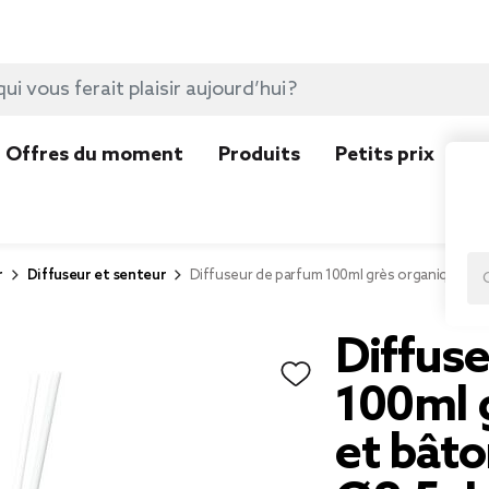
Offres du moment
Produits
Petits prix
N
r
Diffuseur et senteur
Diffuseur de parfum 100ml grès organique et
Diffus
100ml 
et bât