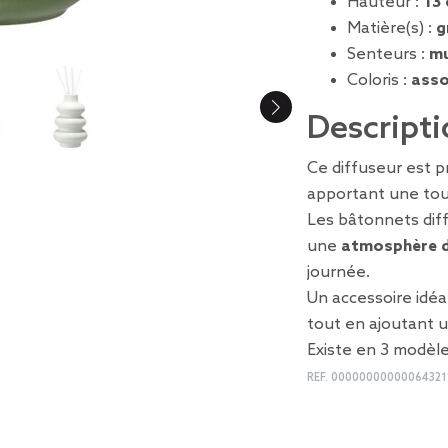
Hauteur :
13
Matière(s) :
g
Senteurs :
mu
Coloris :
asso
Descripti
Ce diffuseur est 
apportant une touc
Les bâtonnets dif
une
atmosphère dé
journée.
Un accessoire idé
tout en ajoutant 
Existe en 3 modèle
REF.
00000000000064321