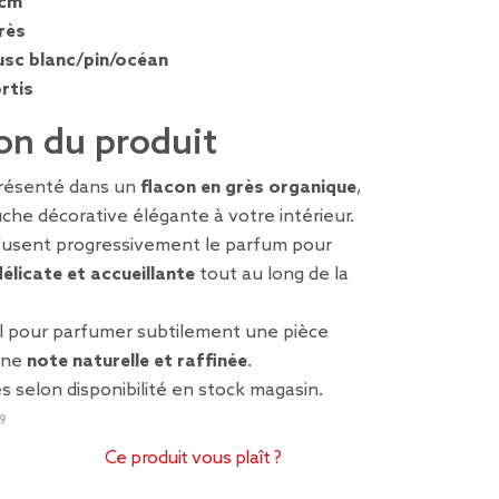
 cm
rès
sc blanc/pin/océan
rtis
on du produit
présenté dans un
flacon en grès organique
,
he décorative élégante à votre intérieur.
fusent progressivement le parfum pour
licate et accueillante
tout au long de la
al pour parfumer subtilement une pièce
une
note naturelle et raffinée
.
s selon disponibilité en stock magasin.
9
Ce produit vous plaît ?