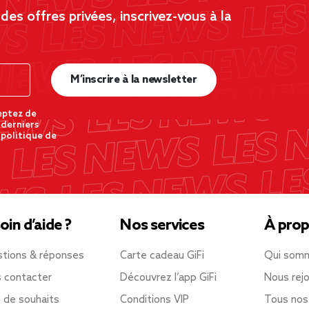
es offres privées, inscrivez-vous à la
M’inscrire à la newsletter
eptez de
 derniers
 politique de
oin d’aide ?
Nos services
À prop
tions & réponses
Carte cadeau GiFi
Qui som
 contacter
Découvrez l’app GiFi
Nous rejo
e de souhaits
Conditions VIP
Tous nos