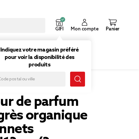
GIFI
Mon compte
Panier
ouveautés
Inspirations
Indiquez votre magasin préféré
pour voir la disponibilité des
produits
 bâtonnets Ø8,5xH13cm (3 modèles)
eur de parfum
grès organique
onnets