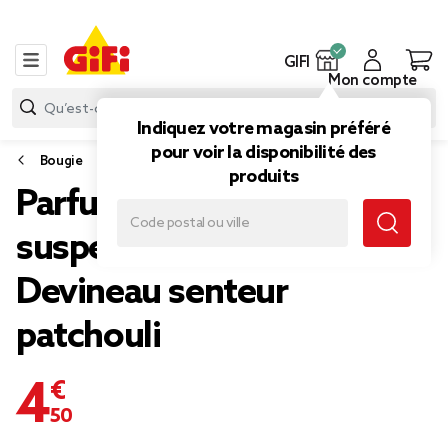
GIFI
Mon compte
Indiquez votre magasin préféré
pour voir la disponibilité des
Bougie
produits
Parfum d'ambiance à
suspendre x2 Ambiances
Devineau senteur
patchouli
4,50 €