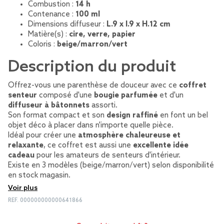
Combustion :
14 h
Contenance :
100 ml
Dimensions diffuseur :
L.9 x l.9 x H.12 cm
Matière(s) :
cire, verre, papier
Coloris :
beige/marron/vert
Description du produit
Offrez-vous une parenthèse de douceur avec ce
coffret
senteur
composé d'une
bougie parfumée
et d'un
diffuseur à bâtonnets
assorti.
Son format compact et son
design raffiné
en font un bel
objet déco à placer dans n'importe quelle pièce.
Idéal pour créer une
atmosphère chaleureuse et
relaxante
, ce coffret est aussi une
excellente idée
cadeau
pour les amateurs de senteurs d'intérieur.
Existe en 3 modèles (beige/marron/vert) selon disponibilité
en stock magasin.
Voir plus
REF.
000000000000641866