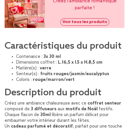
Créez l'ambiance romantique
parfaite !
Voir tous les produits
Caractéristiques du produit
Contenance :
3x 30 ml
Dimensions coffret :
L.16,5 x l.5 x H.8,5 cm
Matière(s) :
verre
Senteur(s) :
fruits rouges/jasmin/eucalyptus
Coloris :
rouge/marron/vert
Description du produit
Créez une ambiance chaleureuse avec ce
coffret senteur
composé de
3 diffuseurs
aux
motifs de Noël
festifs.
Chaque flacon de
30ml
libère un parfum délicat pour
embaumer votre intérieur durant les fêtes.
Un
cadeau parfumé et décoratif
, parfait pour une touche