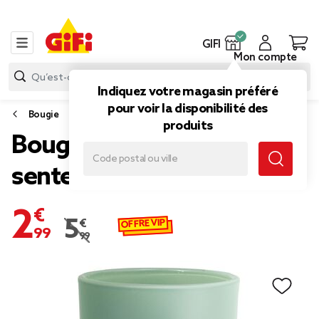
GIFI
Mon compte
Indiquez votre magasin préféré
pour voir la disponibilité des
Bougie
produits
Bougie verte imprimée
senteur eucalyptus 40H
2,99 €
OFFRE VIP
5,99 €
Prix remisé de 5,99 € à 2,99 €