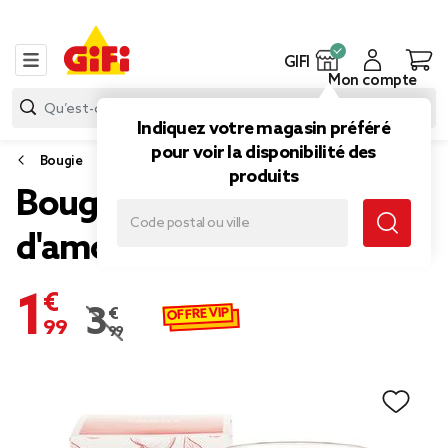
GIFI
Mon compte
Indiquez votre magasin préféré
pour voir la disponibilité des
Bougie
produits
Bougie senteur Pomme
d'amour
1,99 €
OFFRE VIP
3,99 €
Prix remisé de 3,99 € à 1,99 €