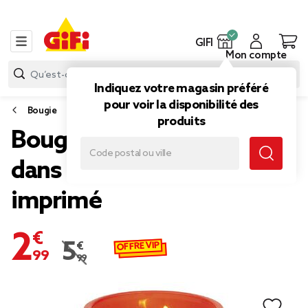
GIFI
Mon compte
Indiquez votre magasin préféré
pour voir la disponibilité des
Bougie
produits
Bougie parfumée orange
dans verre avec message
imprimé
2,99 €
OFFRE VIP
5,99 €
Prix remisé de 5,99 € à 2,99 €