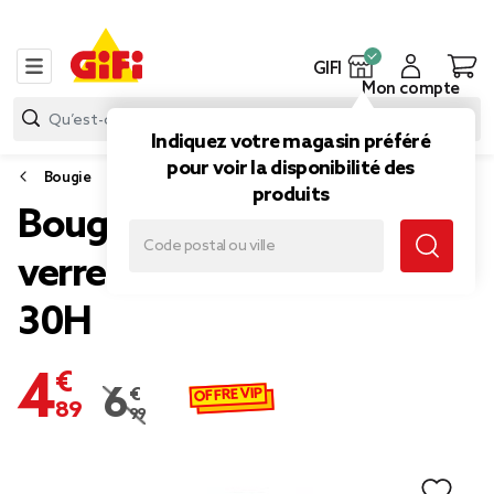
GIFI
Mon compte
Indiquez votre magasin préféré
pour voir la disponibilité des
Bougie
produits
Bougie parfumée dans
verre senteur provence
30H
4,89 €
OFFRE VIP
6,99 €
Prix remisé de 6,99 € à 4,89 €