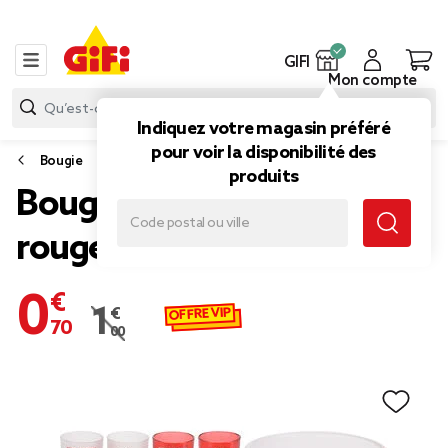
GIFI
Mon compte
Indiquez votre magasin préféré
pour voir la disponibilité des
Bougie
produits
Bougie de Noël en verre
rouge et blanc
0,70 €
OFFRE VIP
1,00 €
Prix remisé de 1,00 € à 0,70 €