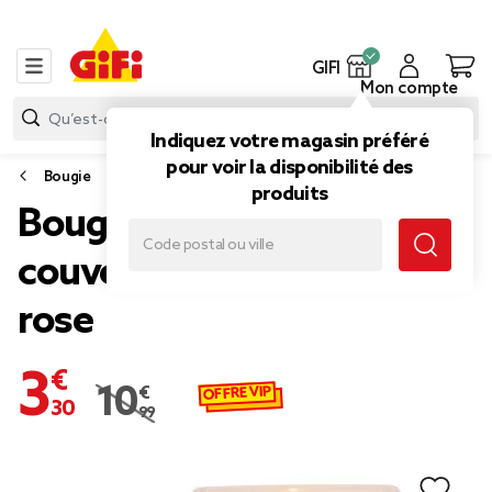
GIFI
Mon compte
Indiquez votre magasin préféré
pour voir la disponibilité des
Bougie
produits
Bougie dans pot carré avec
couvercle bois senteur
rose
3,30 €
OFFRE VIP
10,99 €
Prix remisé de 10,99 € à 3,30 €