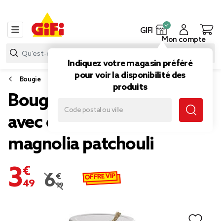
GIFI
Mon compte
Indiquez votre magasin préféré
pour voir la disponibilité des
Bougie
produits
Bougie dans mug en verre
avec couvercle senteur
magnolia patchouli
3,49 €
OFFRE VIP
6,99 €
Prix remisé de 6,99 € à 3,49 €