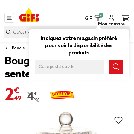
GIFI
Mon compte
Indiquez votre magasin préféré
pour voir la disponibilité des
Bougie
produits
Bougie cloche message
senteur Vanille rose
2,49 €
OFFRE VIP
4,99 €
Prix remisé de 4,99 € à 2,49 €