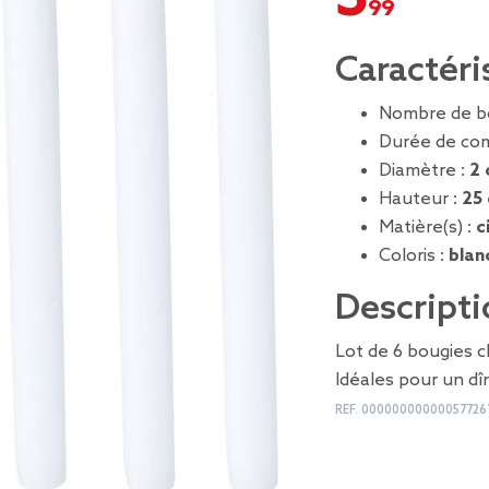
Caractéri
Nombre de b
Durée de co
Diamètre :
2
Hauteur :
25
Matière(s) :
c
Coloris :
blan
Descripti
Lot de 6 bougies c
Idéales pour un dî
REF.
00000000000057726