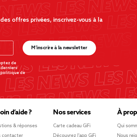
es offres privées, inscrivez-vous à la
M’inscrire à la newsletter
eptez de
 derniers
 politique de
oin d’aide ?
Nos services
À prop
tions & réponses
Carte cadeau GiFi
Qui som
 contacter
Découvrez l’app GiFi
Nous rejo