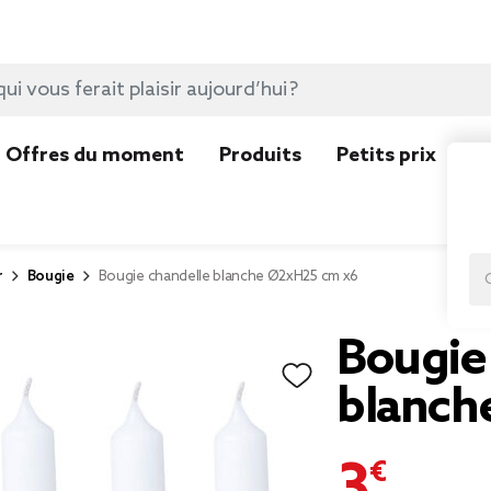
Offres du moment
Produits
Petits prix
N
r
Bougie
Bougie chandelle blanche Ø2xH25 cm x6
Bougie
blanch
3,99 €