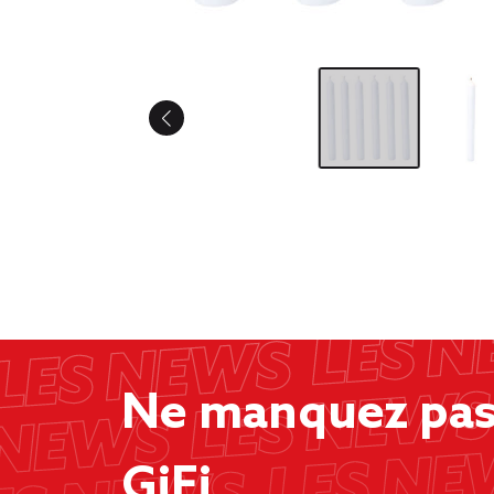
Ne manquez pas 
GiFi