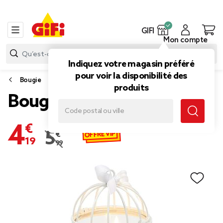
GIFI
Mon compte
Indiquez votre magasin préféré
pour voir la disponibilité des
Bougie
produits
Bougie cage à oiseau blanc
4,19 €
OFFRE VIP
5,99 €
Prix remisé de 5,99 € à 4,19 €