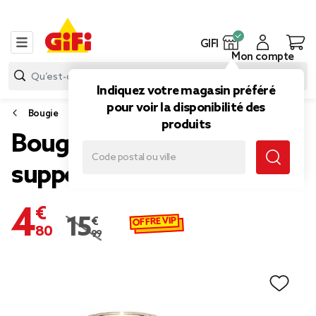
GIFI
Mon compte
Indiquez votre magasin préféré
pour voir la disponibilité des
Bougie
produits
Bougie aluminium et
support en bois
4,80 €
OFFRE VIP
15,99 €
Prix remisé de 15,99 € à 4,80 €