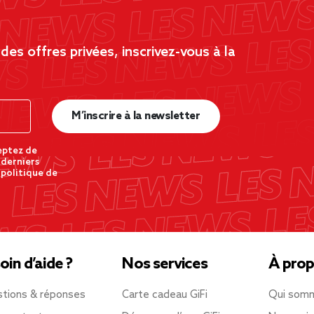
es offres privées, inscrivez-vous à la
M’inscrire à la newsletter
eptez de
 derniers
 politique de
oin d’aide ?
Nos services
À prop
tions & réponses
Carte cadeau GiFi
Qui som