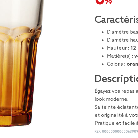
Caractéri
Diamètre bas
Diamètre hau
Hauteur :
12
Matière(s) :
v
Coloris :
ora
Descripti
Égayez vos repas 
look moderne.
Sa teinte éclatant
et originalité à vo
Pratique et facile à
REF.
0000000000006390