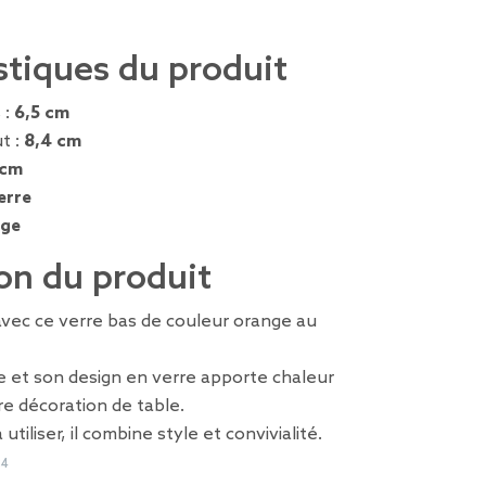
stiques du produit
 :
6,5 cm
t :
8,4 cm
 cm
erre
nge
on du produit
avec ce verre bas de couleur orange au
e et son design en verre apporte chaleur
tre décoration de table.
 utiliser, il combine style et convivialité.
94