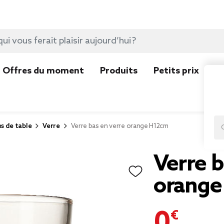
Offres du moment
Produits
Petits prix
N
es de table
Verre
Verre bas en verre orange H12cm
Verre b
orange
0,79 €