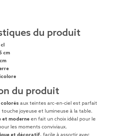
stiques du produit
 cl
5 cm
 cm
erre
icolore
on du produit
s colorés
aux teintes arc-en-ciel est parfait
touche joyeuse et lumineuse à la table.
e et moderne
en fait un choix idéal pour le
our les moments conviviaux.
ique et décoratif
, facile à assortir avec