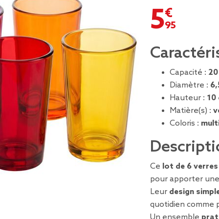
5,95 €
Caractéri
Capacité :
20
Diamètre :
6,
Hauteur :
10
Matière(s) :
v
Coloris :
mult
Descripti
Ce
lot de 6 verre
pour apporter une 
Leur
design simpl
quotidien comme p
Un ensemble
prat