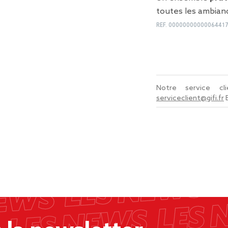
toutes les ambian
REF.
00000000000064417
Notre service c
serviceclient@gifi.fr