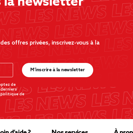
la newsletter
es offres privées, inscrivez-vous à la
M’inscrire à la newsletter
eptez de
 derniers
 politique de
oin d’aide ?
Nos services
À prop