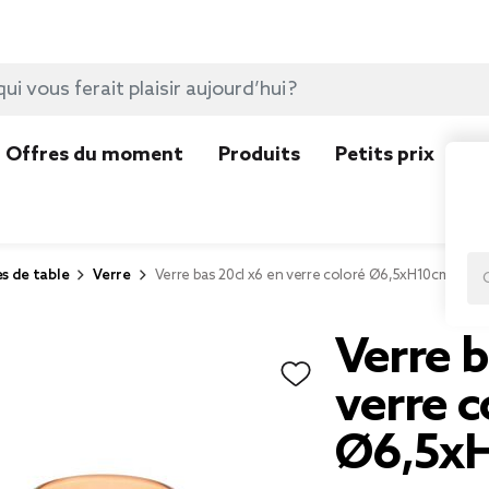
Offres du moment
Produits
Petits prix
N
es de table
Verre
Verre bas 20cl x6 en verre coloré Ø6,5xH10cm
Verre b
verre c
Ø6,5x