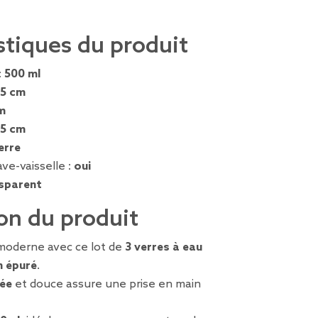
stiques du produit
:
500 ml
,5 cm
m
,5 cm
erre
ve-vaisselle :
oui
sparent
on du produit
moderne avec ce lot de
3 verres à eau
n épuré
.
ée
et douce assure une prise en main