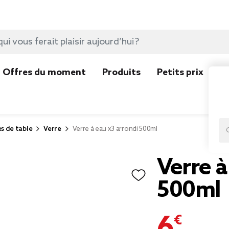
Offres du moment
Produits
Petits prix
N
es de table
Verre
Verre à eau x3 arrondi 500ml
Verre à
500ml
6,99 €