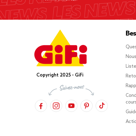
Bes
Ques
Nous
List
Copyright 2025 - GiFi
Reto
Rapp
Cond
cour
Guid
Acti