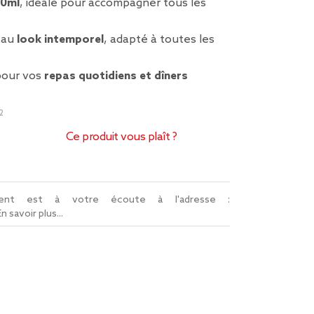
0ml
, idéale pour accompagner tous les
 au
look intemporel
, adapté à toutes les
pour vos
repas quotidiens et dîners
2
Ce produit vous plaît ?
lient est à votre écoute à l'adresse :
En savoir plus...