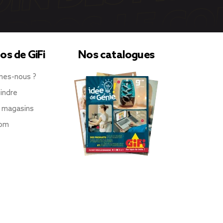
os de GiFi
Nos catalogues
mes-nous ?
indre
 magasins
oom