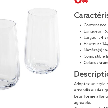
Caractéri
Contenance 
Longueur :
6
Largeur :
4 c
Hauteur :
14
Matière(s) :
v
Compatible la
Coloris :
tran
Descripti
Adoptez un style 
arrondis
au
desig
Leur
forme allong
agréable.