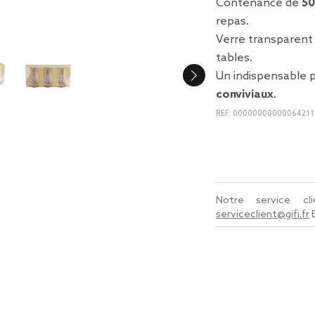
Contenance de
50
repas.
Verre transparent
tables.
Un indispensable 
conviviaux
.
REF.
00000000000064211
Notre service c
serviceclient@gifi.fr