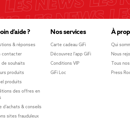
oin d’aide ?
Nos services
À prop
tions & réponses
Carte cadeau GiFi
Qui som
 contacter
Découvrez l’app GiFi
Nous rejo
e de souhaits
Conditions VIP
Tous nos
urs produits
GiFi Loc
Press R
el produits
itions des offres en
s
e d’achats & conseils
ons sites frauduleux