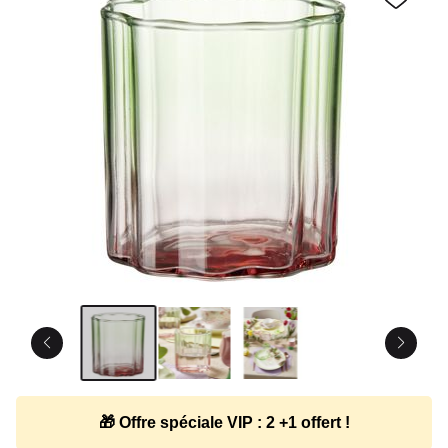
🎁 Offre spéciale VIP : 2 +1 offert !