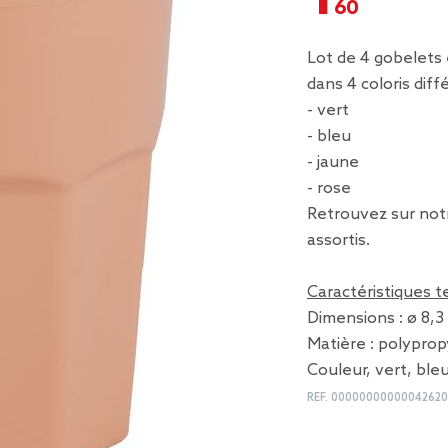
Lot de 4 gobelets 
dans 4 coloris diff
- vert
- bleu
- jaune
- rose
Retrouvez sur notr
assortis.
Caractéristiques 
Dimensions : ø 8,3
Matière : polypro
Couleur, vert, ble
REF.
0000000000004262