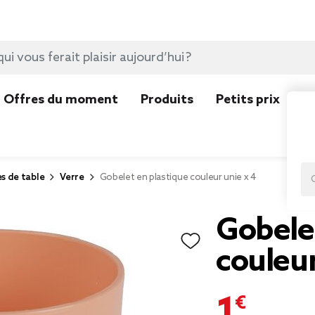
Offres du moment
Produits
Petits prix
N
es de table
Verre
Gobelet en plastique couleur unie x 4
Gobelet
couleur
1,60 €