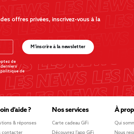
es offres privées, inscrivez-vous à la
M’inscrire à la newsletter
eptez de
 derniers
 politique de
oin d’aide ?
Nos services
À prop
tions & réponses
Carte cadeau GiFi
Qui som
 contacter
Découvrez l’app GiFi
Nous rejo