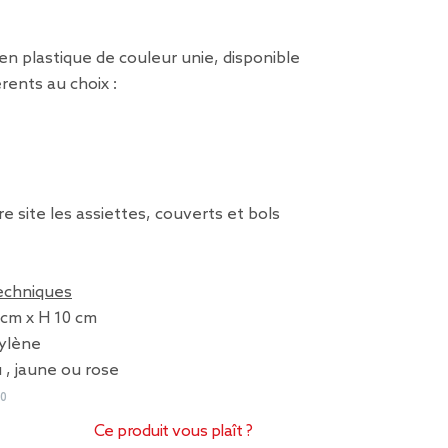
en plastique de couleur unie, disponible
érents au choix :
e site les assiettes, couverts et bols
techniques
 cm x H 10 cm
pylène
u , jaune ou rose
00
Ce produit vous plaît ?