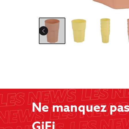
Ne manquez pas 
GiFi