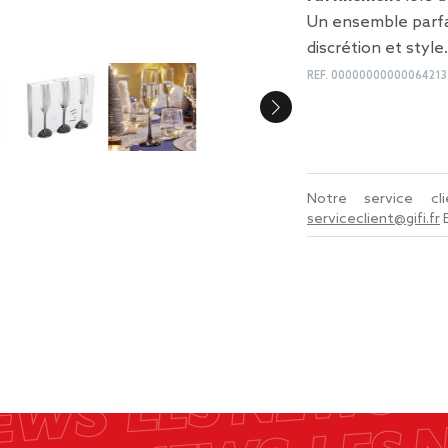
Un ensemble parf
discrétion et style.
REF.
00000000000064213
Notre service c
serviceclient@gifi.fr