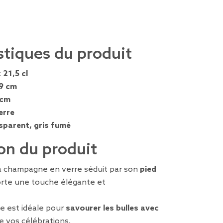
stiques du produit
:
21,5 cl
9 cm
 cm
erre
sparent, gris fumé
on du produit
 à champagne en verre séduit par son
pied
rte une touche élégante et
e est idéale pour
savourer les bulles avec
e vos célébrations.