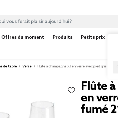
Offres du moment
Produits
Petits prix
N
es de table
Verre
Flûte à champagne x3 en verre avec pied gris fumé 2
Flûte 
en verr
fumé 2