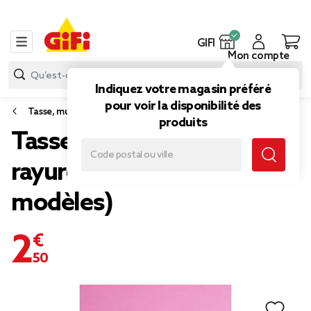
GIFI
Mon compte
Indiquez votre magasin préféré
pour voir la disponibilité des
Tasse, mug et bol
produits
Tasse Noël avec anse à
rayures Ø8xH10cm (3
modèles)
2,50 €