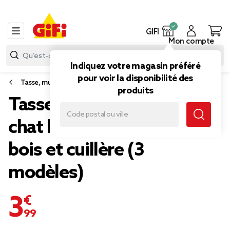
GIFI
Mon compte
Indiquez votre magasin préféré
pour voir la disponibilité des
Tasse, mug et bol
produits
Tasse céramique motif
chat kawaii avec couvercle
bois et cuillère (3
modèles)
3,99 €