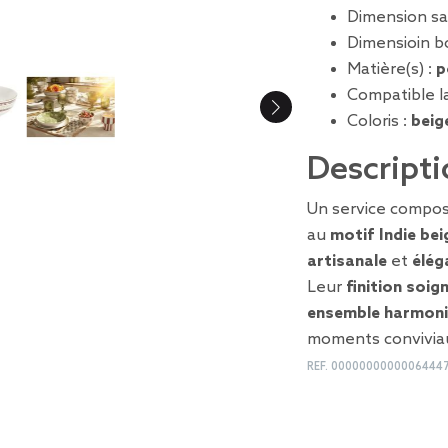
Dimension sal
Dimensioin bo
Matière(s) :
p
Compatible la
Coloris :
beig
Descripti
Un service composé
au
motif Indie bei
artisanale
et
élég
Leur
finition soig
ensemble harmon
moments convivia
REF.
0000000000006444