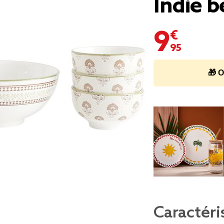
Indie b
9,95 €
🎁 O
Caractéri