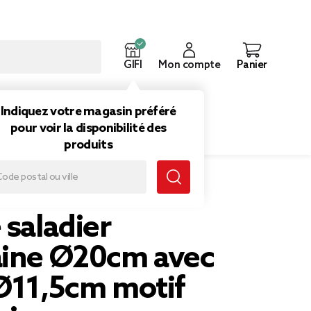
GIFI
Mon compte
Panier
ouveautés
Inspirations
Indiquez votre magasin préféré
pour voir la disponibilité des
produits
 6 bols Ø11,5cm motif Indie beige
 saladier
aine Ø20cm avec
 Ø11,5cm motif