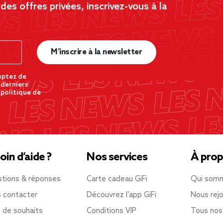
es offres privées, inscrivez-vous à la
M’inscrire à la newsletter
eptez de
 derniers
 politique de
oin d’aide ?
Nos services
À prop
tions & réponses
Carte cadeau GiFi
Qui som
 contacter
Découvrez l’app GiFi
Nous rejo
e de souhaits
Conditions VIP
Tous nos