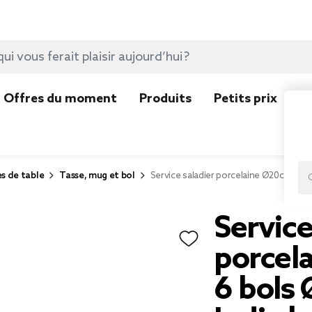
Offres du moment
Produits
Petits prix
N
es de table
Tasse, mug et bol
Service saladier porcelaine Ø20cm avec
Service
porcel
6 bols