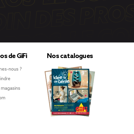
os de GiFi
Nos catalogues
mes-nous ?
indre
 magasins
oom