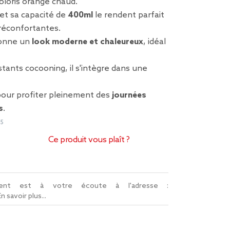
oloris orange chaud.
et sa capacité de
400ml
le rendent parfait
 réconfortantes.
 donne un
look moderne et chaleureux
, idéal
tants cocooning, il s'intègre dans une
pour profiter pleinement des
journées
s
.
95
Ce produit vous plaît ?
lient est à votre écoute à l'adresse :
En savoir plus...