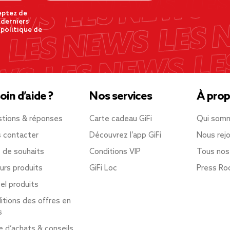
eptez de
 derniers
 politique de
oin d’aide ?
Nos services
À prop
tions & réponses
Carte cadeau GiFi
Qui som
 contacter
Découvrez l’app GiFi
Nous rejo
e de souhaits
Conditions VIP
Tous nos
urs produits
GiFi Loc
Press R
el produits
itions des offres en
s
e d’achats & conseils