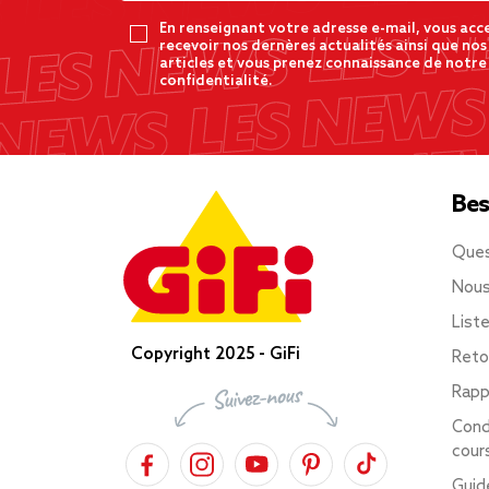
En renseignant votre adresse e-mail, vous acc
recevoir nos dernères actualités ainsi que nos
articles et vous prenez connaissance de notre
confidentialité.
Bes
Ques
Nous
List
Copyright 2025 - GiFi
Reto
Rapp
Cond
cour
Guid