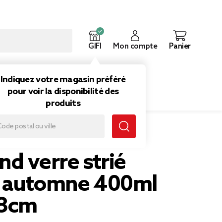
GIFI
Mon compte
Panier
ouveautés
Inspirations
Indiquez votre magasin préféré
pour voir la disponibilité des
produits
 400ml Ø11xH8cm
d verre strié
 automne 400ml
8cm