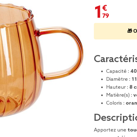
1,79 €
🎁 O
Caractéri
Capacité :
40
Diamètre :
11
Hauteur :
8 
Matière(s) :
v
Coloris :
ora
Descripti
Apportez une
tou