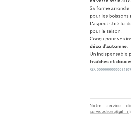
en verre strié
au c
Sa forme arrondie 
pour les boissons
L'aspect strié lui
pour la saison.
Conçu pour vos ins
déco d'automne
.
Un indispensable 
fraîches et douce
REF.
0000000000006410
Notre service c
serviceclient@gifi.fr