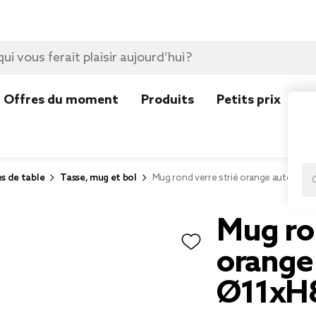
Offres du moment
Produits
Petits prix
N
es de table
Tasse, mug et bol
Mug rond verre strié orange automne
Mug ron
orange
Ø11xH