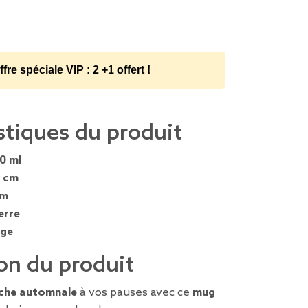
ffre spéciale VIP : 2 +1 offert !
stiques du produit
0 ml
 cm
cm
erre
nge
on du produit
che automnale
à vos pauses avec ce
mug