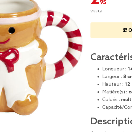
9.83€/l
🎁 O
Caractéri
Longueur :
1
Largeur :
8 c
Hauteur :
12
Matière(s) :
c
Coloris :
mult
Capacité/Co
Descripti