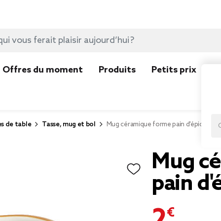
Offres du moment
Produits
Petits prix
N
es de table
Tasse, mug et bol
Mug céramique forme pain d'épice 300
Mug cé
pain d'
2,95 €