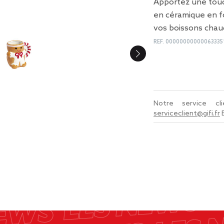
Apportez une touc
en céramique en fo
vos boissons chau
REF.
00000000000063335
Notre service c
serviceclient@gifi.fr