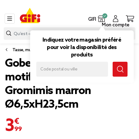
GIFI
Mon compte
Indiquez votre magasin préféré
pour voir la disponibilité des
Tasse, mug et bol
produits
Gobelet en plastique 45cl
motif et figurine
Gromimis marron
Ø6,5xH23,5cm
3,99 €