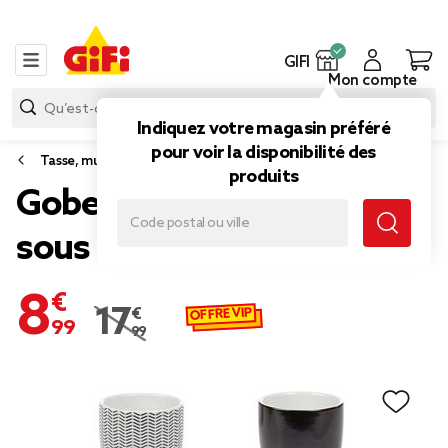
GIFI
Mon compte
Indiquez votre magasin préféré
pour voir la disponibilité des
Tasse, mug et bol
produits
Gobelet à expresso avec
sous tasse en bambou x4
8,99 €
OFFRE VIP
17,99 €
Prix remisé de 17,99 € à 8,99 €