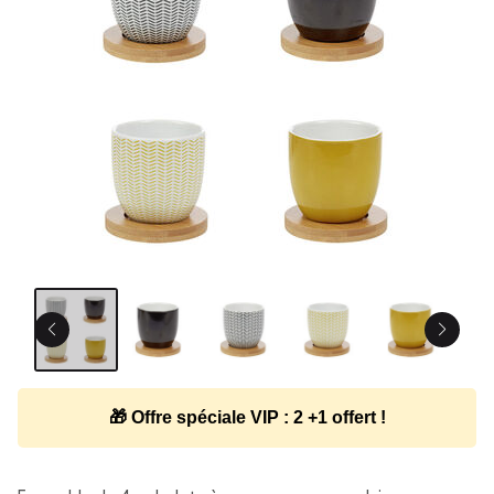
🎁 Offre spéciale VIP : 2 +1 offert !