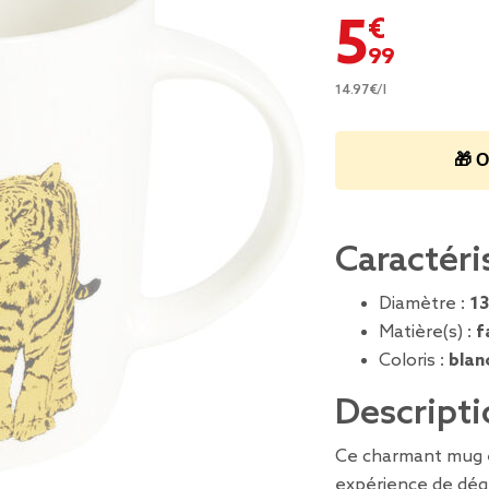
5,99 €
14.97€/l
🎁 O
Caractéri
Diamètre :
13
Matière(s) :
f
Coloris :
blan
Descripti
Ce charmant mug e
expérience de dég