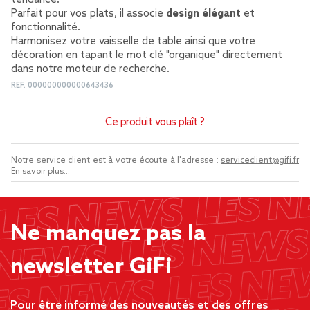
tendance.
Parfait pour vos plats, il associe
design élégant
et
fonctionnalité.
Harmonisez votre vaisselle de table ainsi que votre
décoration en tapant le mot clé "organique" directement
dans notre moteur de recherche.
REF.
000000000000643436
Ce produit vous plaît ?
Notre service client est à votre écoute à l'adresse :
serviceclient@gifi.fr
En savoir plus...
Ne manquez pas la
newsletter GiFi
Pour être informé des nouveautés et des offres