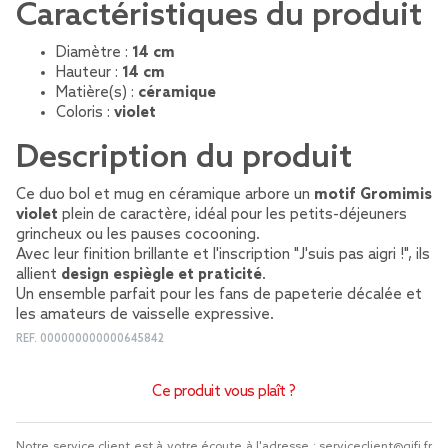
Caractéristiques du produit
Diamètre :
14 cm
Hauteur :
14 cm
Matière(s) :
céramique
Coloris :
violet
Description du produit
Ce duo bol et mug en céramique arbore un
motif Gromimis
violet
plein de caractère, idéal pour les petits-déjeuners
grincheux ou les pauses cocooning.
Avec leur finition brillante et l'inscription "J'suis pas aigri !", ils
allient
design espiègle et praticité
.
Un ensemble parfait pour les fans de papeterie décalée et
les amateurs de vaisselle expressive.
REF.
000000000000645842
Ce produit vous plaît ?
Notre service client est à votre écoute à l'adresse :
serviceclient@gifi.fr