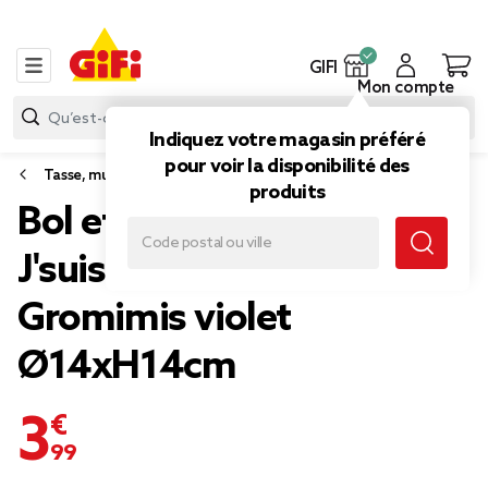
GIFI
Mon compte
Indiquez votre magasin préféré
pour voir la disponibilité des
Tasse, mug et bol
produits
Bol et mug en céramique
J'suis Pas Aigri motif
Gromimis violet
Ø14xH14cm
3,99 €