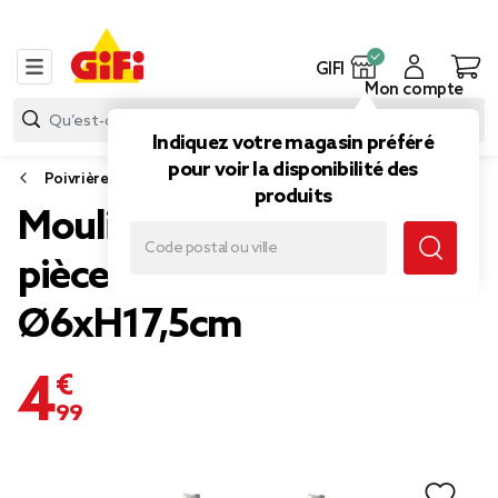
GIFI
Mon compte
Indiquez votre magasin préféré
pour voir la disponibilité des
Poivrière, salière, huiler et vinaigrier
produits
Moulin à sel et poivre 2
pièces vert clair et foncé
Ø6xH17,5cm
4,99 €