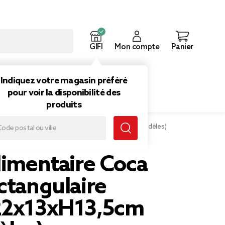
GIFI
Mon compte
Panier
ouveautés
Inspirations
Indiquez votre magasin préféré
pour voir la disponibilité des
produits
Coca Cola rectangulaire métal 22x13xH13,5cm (2 modèles)
limentaire Coca
ctangulaire
22x13xH13,5cm