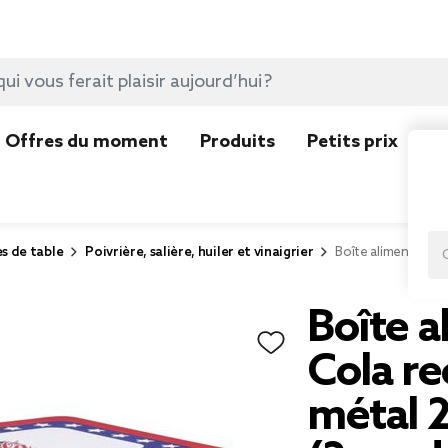
Offres du moment
Produits
Petits prix
N
es de table
Poivrière, salière, huiler et vinaigrier
Boîte alimentaire 
Boîte a
Cola re
métal 