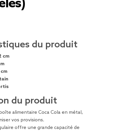
èles)
stiques du produit
2 cm
cm
 cm
tain
rtis
on du produit
boîte alimentaire Coca Cola en métal,
niser vos provisions.
ulaire offre une grande capacité de