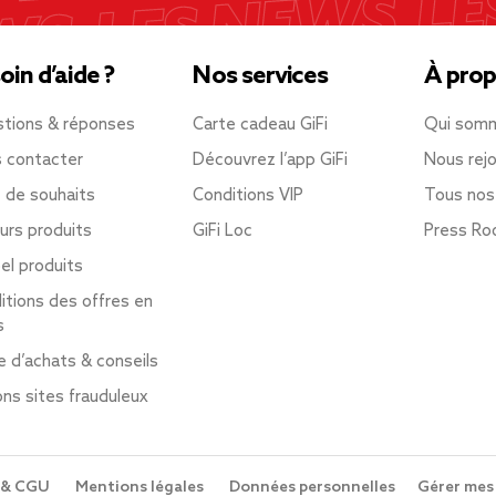
oin d’aide ?
Nos services
À prop
tions & réponses
Carte cadeau GiFi
Qui som
 contacter
Découvrez l’app GiFi
Nous rejo
e de souhaits
Conditions VIP
Tous nos
urs produits
GiFi Loc
Press R
el produits
itions des offres en
s
e d’achats & conseils
ons sites frauduleux
 & CGU
Mentions légales
Données personnelles
Gérer mes