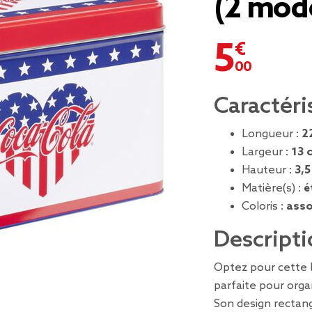
(2 mod
5,00 €
Caractéri
Longueur :
2
Largeur :
13 
Hauteur :
3,5
Matière(s) :
é
Coloris :
asso
Descripti
Optez pour cette 
parfaite pour orga
Son design rectang