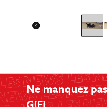
Ne manquez pas 
GiFi