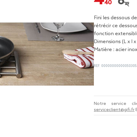
6,29 
Prix r
Fini les dessous de
rétrécir ce dessou
fonction extensibl
Dimensions (L x l x
Matière : acier ino
REF.
00000000000050305
Notre service c
serviceclient@gifi.fr