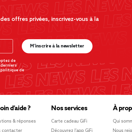
es offres privées, inscrivez-vous à la
M’inscrire à la newsletter
eptez de
 derniers
 politique de
oin d’aide ?
Nos services
À prop
tions & réponses
Carte cadeau GiFi
Qui som
 contacter
Découvrez l’app GiFi
Nous rejo