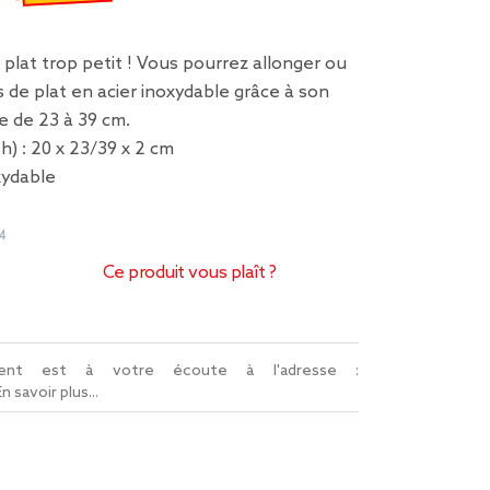
€
emisé de 6,29 € à 4,40 €
 plat trop petit ! Vous pourrez allonger ou
s de plat en acier inoxydable grâce à son
e de 23 à 39 cm.
 h) : 20 x 23/39 x 2 cm
xydable
4
Ce produit vous plaît ?
lient est à votre écoute à l'adresse :
En savoir plus...