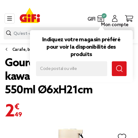
GIFI
Mon compte
Indiquez votre magasin préféré
pour voir la disponibilité des
Carafe, bouteille et distributeur boisson
produits
Gourde bouteille plastique
kawaii Chat fait du bien
550ml Ø6xH21cm
2,49 €