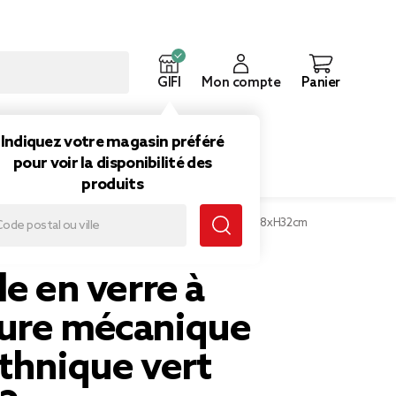
GIFI
Mon compte
Panier
ouveautés
Inspirations
Indiquez votre magasin préféré
pour voir la disponibilité des
produits
verre à fermeture mécanique motif ethnique vert Ø8xH32cm
le en verre à
ure mécanique
thnique vert