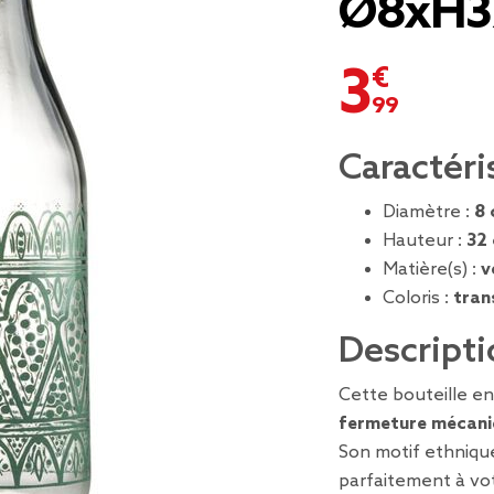
Ø8xH3
3,99 €
Caractéri
Diamètre :
8
Hauteur :
32
Matière(s) :
v
Coloris :
tran
Descripti
Cette bouteille e
fermeture mécani
Son motif ethnique
parfaitement à vot