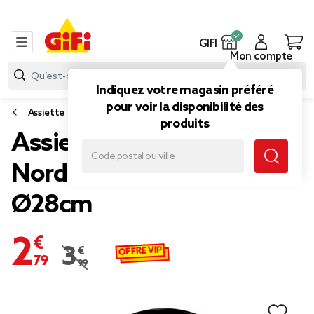
GIFI
Mon compte
Indiquez votre magasin préféré
pour voir la disponibilité des
Assiette
produits
Assiette ronde plate
Nordic porcelaine noir
Ø28cm
2,79 €
OFFRE VIP
3,99 €
Prix remisé de 3,99 € à 2,79 €