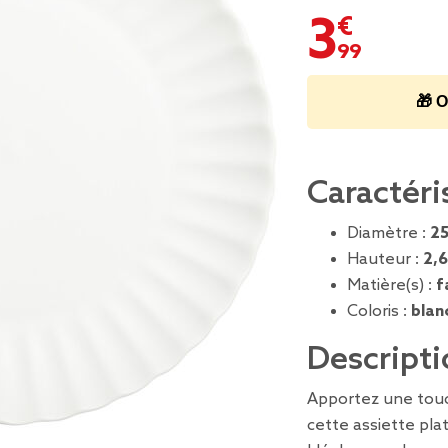
3,99 €
🎁 O
Caractéri
Diamètre :
2
Hauteur :
2,
Matière(s) :
f
Coloris :
blan
Descripti
Apportez une touc
cette assiette pla