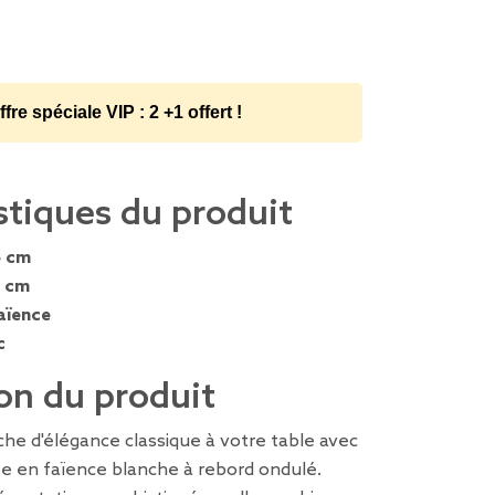
ffre spéciale VIP : 2 +1 offert !
stiques du produit
5 cm
6 cm
aïence
c
on du produit
he d'élégance classique à votre table avec
te en faïence blanche à rebord ondulé.