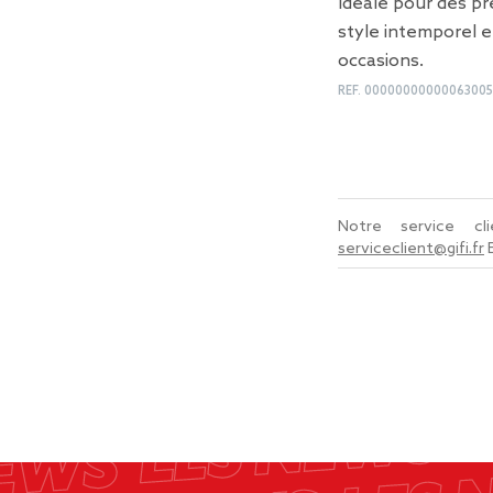
Idéale pour des pr
style intemporel e
occasions.
REF.
0000000000006300
Notre service c
serviceclient@gifi.fr