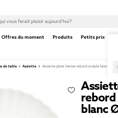
Offres du moment
Produits
Petits prix
N
es de table
Assiette
Assiette plate Venise rebord ondulé faïence bl
Assiett
rebord
blanc 