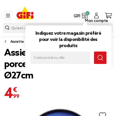
GIFI
Mon compte
Indiquez votre magasin préféré
pour voir la disponibilité des
Assiette
produits
Assiette plate Meteor
porcelaine noire et bleue
Ø27cm
4,99 €