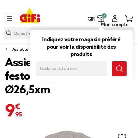
GIFI
Mon compte
Indiquez votre magasin préféré
pour voir la disponibilité des
Assiette
produits
Assiette plate grès
festonnée marron x4
Ø26,5xm
9,95 €