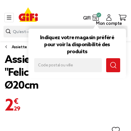
GIFI
Mon compte
Indiquez votre magasin préféré
pour voir la disponibilité des
Assiette
produits
Assiette creuse porcelaine
"Felicita" blanche et bleue
Ø20cm
2,29 €