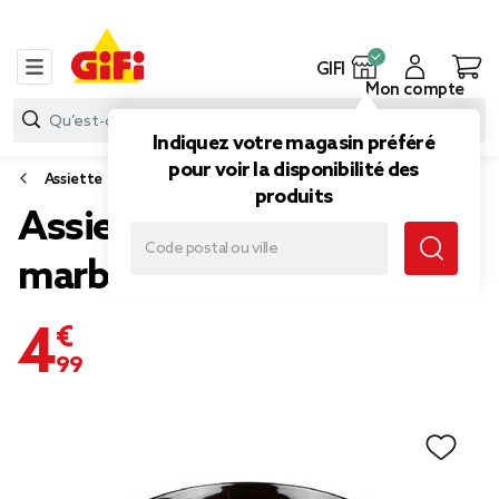
GIFI
Mon compte
Indiquez votre magasin préféré
pour voir la disponibilité des
Assiette
produits
Assiette creuse noir décor
marbre gris Ø18cm
4,99 €