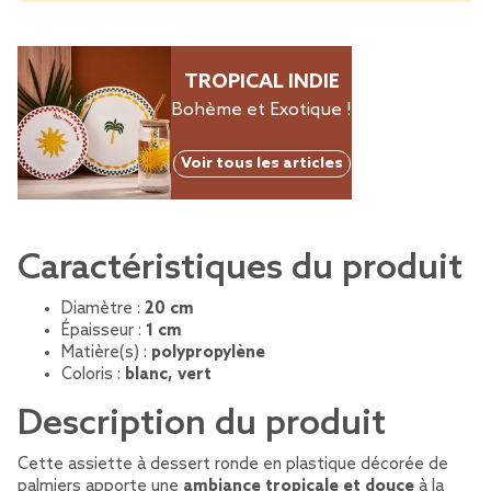
TROPICAL INDIE
Bohème et Exotique !
Voir tous les articles
Caractéristiques du produit
Diamètre :
20 cm
Épaisseur :
1 cm
Matière(s) :
polypropylène
Coloris :
blanc, vert
Description du produit
Cette assiette à dessert ronde en plastique décorée de
palmiers apporte une
ambiance tropicale et douce
à la