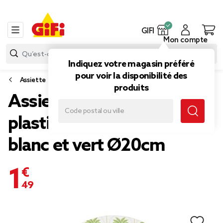
GIFI
Mon compte
Indiquez votre magasin préféré
pour voir la disponibilité des
Assiette
produits
Assiette à dessert ronde
plastique motif palmier
blanc et vert Ø20cm
1,49 €