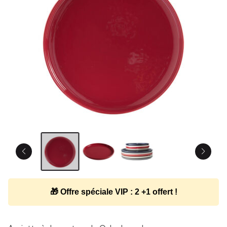
🎁 Offre spéciale VIP : 2 +1 offert !