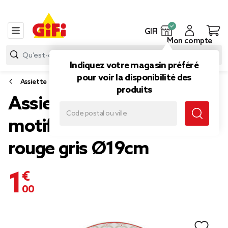
GIFI
Mon compte
Indiquez votre magasin préféré
pour voir la disponibilité des
Assiette
produits
Assiette à dessert ronde
motif carreau de ciment
rouge gris Ø19cm
1,00 €