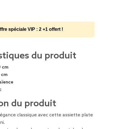
ffre spéciale VIP : 2 +1 offert !
stiques du produit
0 cm
7 cm
aïence
c
on du produit
égance classique avec cette assiette plate
ni.