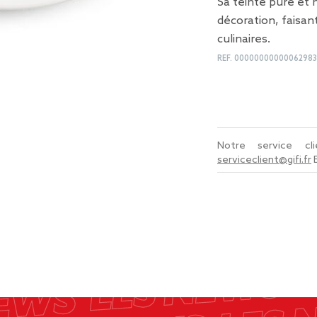
Sa teinte pure et 
décoration, faisan
culinaires.
REF.
00000000000062983
Notre service c
serviceclient@gifi.fr