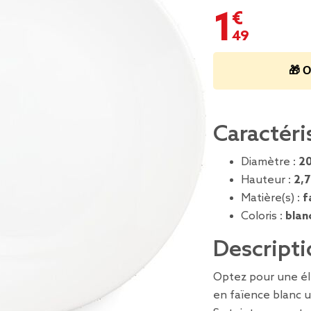
1,49 €
🎁 O
Caractéri
Diamètre :
2
Hauteur :
2,
Matière(s) :
f
Coloris :
blan
Descripti
Optez pour une él
en faïence blanc u