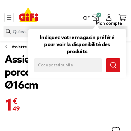
GIFI
Mon compte
Indiquez votre magasin préféré
pour voir la disponibilité des
Assiette
produits
Assiette à dessert
porcelaine rayure bicolore
Ø16cm
1,49 €